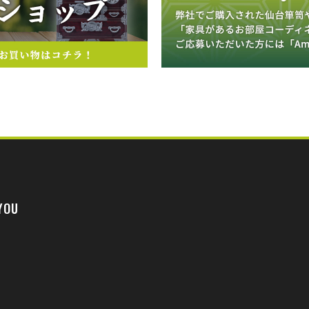
YOU
。