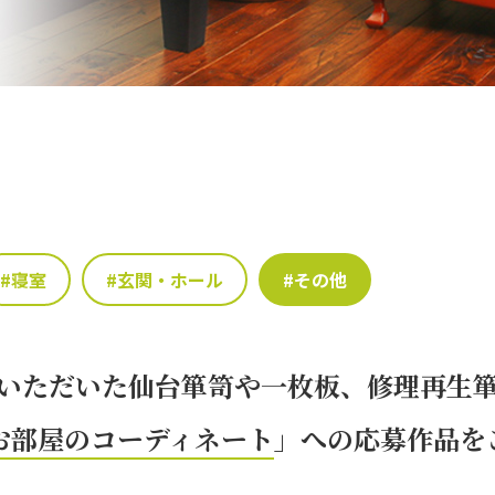
#寝室
#玄関・ホール
#その他
いただいた仙台箪笥や一枚板、修理再生
お部屋のコーディネート
」への応募作品を