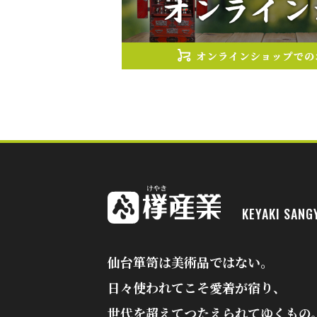
KEYAKI SANG
欅産業
仙台箪笥は美術品ではない。
日々使われてこそ愛着が宿り、
世代を超えてつたえられてゆくもの