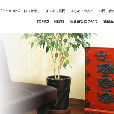
「ケヤキ3姉弟・修行絵巻」
よくある質問
はじめての方へ
お問い合
TOPICS
NEWS
仙台箪笥について
仙台箪