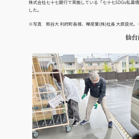
株式会社七十七銀行で実施している「七十七SDGs私
した。
※写真 熊谷大 利府町長様、欅産業(株)社長 大原良光
仙台