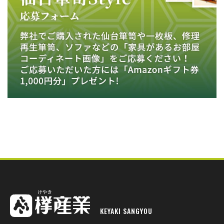
KEYAKI SANGYOU
欅産業