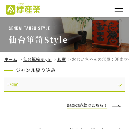
欅（けやき）産業
株式会社
SENDAI TANSU STYLE
仙台箪笥Style
ホーム
>
仙台箪笥Style
>
和室
>
おじいちゃんの部屋：湘南マ
ジャンル絞り込み
記事の応募はこちら！