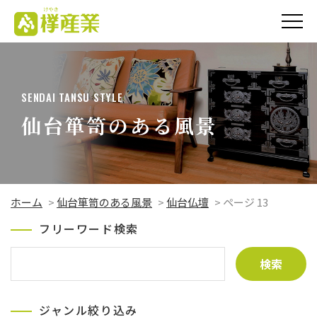
欅（けやき）産業
株式会社
SENDAI TANSU STYLE
仙台箪笥のある風景
ホーム
>
仙台箪笥のある風景
>
仙台仏壇
>
ページ 13
フリーワード検索
ジャンル絞り込み