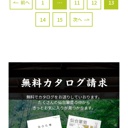
1
…
11
12
13
前へ
14
15
次へ
無料カタログ請求
無料でカタログをお送りしていおります。
たくさんの仙台箪笥の中から
きっとお気に入りが見つかります。