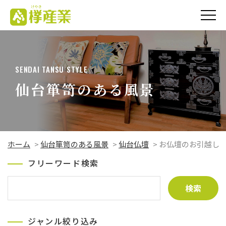
欅（けやき）産業
株式会社
SENDAI TANSU STYLE
仙台箪笥のある風景
ホーム
>
仙台箪笥のある風景
>
仙台仏壇
>
お仏壇のお引越し
フリーワード検索
ジャンル絞り込み