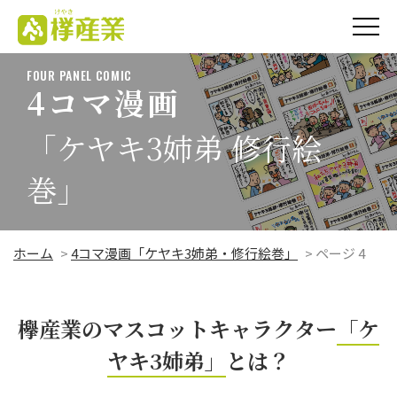
欅（けやき）産業
株式会社
FOUR PANEL COMIC
4コマ漫画
「ケヤキ3姉弟 修行絵
巻」
ホーム
>
4コマ漫画「ケヤキ3姉弟・修行絵巻」
>
ページ 4
欅産業のマスコットキャラクター
「ケ
ヤキ3姉弟」
とは？