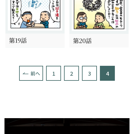
第19話
第20話
1
2
3
4
前へ