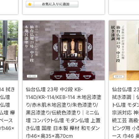
14 拭き
仙台仏壇 23号 中2段 KB-
仙台仏壇 2
ト仏壇
114D/KR-114/KEB-114 木地呂漆塗
拭き漆調｜仏
型仏壇
り/赤木肌木地呂塗り/朱色漆塗り/
ト仏壇 モダ
仏壇 欅
黒呂漆塗り/伝統色漆塗り｜ミニ仏
宗派対応 神
スペース
壇 コンパクト仏壇 モダン仏壇 上置
統工芸 高級
巾46×
き仏壇 国産 日本製 欅材 和モダン
ビング用 小
巾46×奥35×高70cm
ース 巾46 