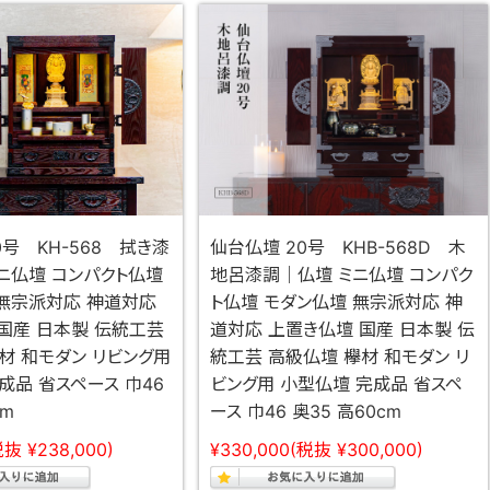
0号 KH-568 拭き漆
仙台仏壇 20号 KHB-568D 木
ニ仏壇 コンパクト仏壇
地呂漆調｜仏壇 ミニ仏壇 コンパク
無宗派対応 神道対応
ト仏壇 モダン仏壇 無宗派対応 神
国産 日本製 伝統工芸
道対応 上置き仏壇 国産 日本製 伝
材 和モダン リビング用
統工芸 高級仏壇 欅材 和モダン リ
成品 省スペース 巾46
ビング用 小型仏壇 完成品 省スペ
cm
ース 巾46 奥35 高60cm
税抜 ¥238,000)
¥330,000
(税抜 ¥300,000)