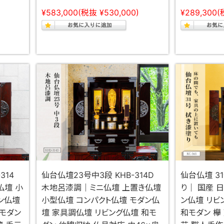
¥583,000
(税抜 ¥530,000)
¥289,300
(
-314
仙台仏壇23号中3段 KHB-314D
仙台仏壇 31
仏壇 小
木地呂漆調｜ミニ仏壇 上置き仏壇
り｜ 国産 
ン仏壇
小型仏壇 コンパクト仏壇 モダン仏
ン仏壇 リビ
モダン
壇 家具調仏壇 リビング仏壇 和モ
和モダン 欅