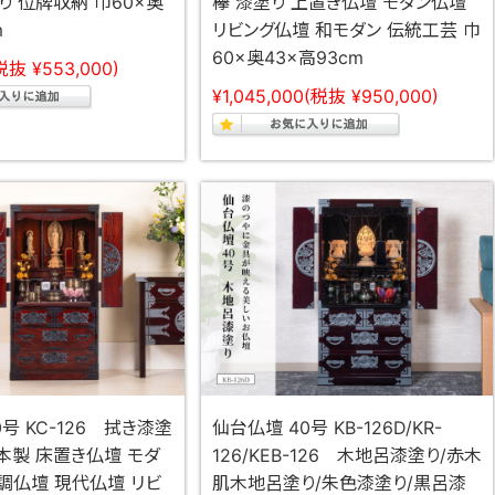
り 位牌収納 巾60×奥
欅 漆塗り 上置き仏壇 モダン仏壇
m
リビング仏壇 和モダン 伝統工芸 巾
60×奥43×高93cm
税抜 ¥553,000)
¥1,045,000
(税抜 ¥950,000)
号 KC-126 拭き漆塗
仙台仏壇 40号 KB-126D/KR-
本製 床置き仏壇 モダ
126/KEB-126 木地呂漆塗り/赤木
調仏壇 現代仏壇 リビ
肌木地呂塗り/朱色漆塗り/黒呂漆