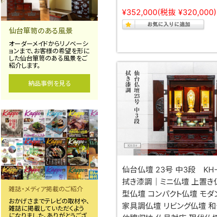
¥352,000
(税抜 ¥320,000)
仙台箪笥のある風景
オーダーメイドからリノベーシ
ョンまで、お客様の希望を形に
した仙台箪笥のある風景をご
紹介します。
納品事例を見る
仙台仏壇 23号 中3段 KH
拭き漆調｜ミニ仏壇 上置き
雑誌・メディア掲載のご紹介
型仏壇 コンパクト仏壇 モダ
おかげさまでテレビの取材や、
家具調仏壇 リビング仏壇 和
雑誌に掲載していただくよう
になりました。ありがとうござ