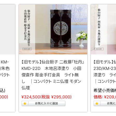
KM-
【旧モデル】仙台厨子 二枚扉「牡丹」
【旧モデル】
り/朱色
KMD-22D 木地呂漆塗り 小田
23D/KM-
パクト
俊直作 彫金手打金具 ライト無
漆塗り ラ
し ｜コンパクト ミニ仏壇 モダン
｜コンパクト
仏壇
込)
希望小売価格
000)
¥324,500
(税抜 ¥295,000)
価格:
¥209,