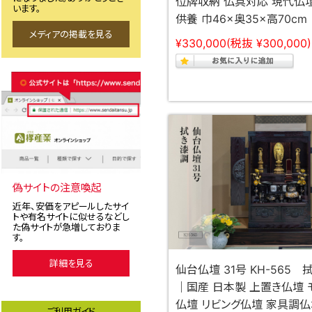
位牌収納 仏具対応 現代仏
います。
供養 巾46×奥35×高70cm
メディアの掲載を見る
¥330,000
(税抜 ¥300,000)
偽サイトの注意喚起
近年、安価をアピールしたサイ
トや有名サイトに似せるなどし
た偽サイトが急増しておりま
す。
詳細を見る
仙台仏壇 31号 KH-565 
｜国産 日本製 上置き仏壇 
仏壇 リビング仏壇 家具調仏
ご利用ガイド