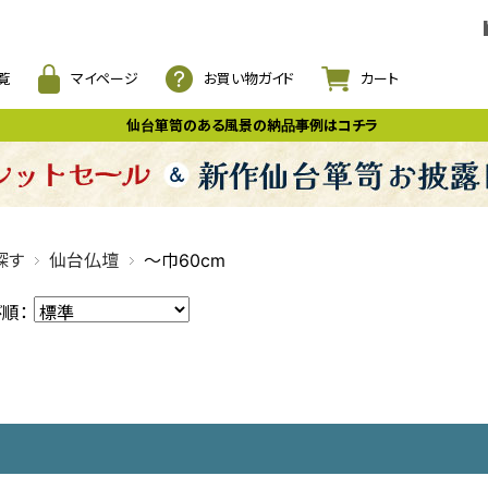
覧
マイページ
お買い物ガイド
カート
仙台箪笥のある風景の納品事例はコチラ
探す
仙台仏壇
～巾60cm
び順：