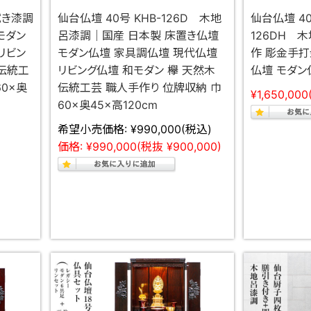
拭き漆調
仙台仏壇 40号 KHB-126D 木地
仙台仏壇 40
モダン
呂漆調｜国産 日本製 床置き仏壇
126DH 
リビン
モダン仏壇 家具調仏壇 現代仏壇
作 彫金手打
 伝統工
リビング仏壇 和モダン 欅 天然木
仏壇 モダン
0×奥
伝統工芸 職人手作り 位牌収納 巾
¥1,650,000
60×奥45×高120cm
希望小売価格:
¥990,000
(税込)
価格:
¥990,000
(税抜 ¥900,000)