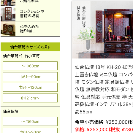
ご婚礼家具
コレクションや
書籍の収納
心を込めた
贈り物に
仙台箪笥のサイズで探す
仙台箪笥・仙台小箪笥
～巾60cm
仙台仏壇 18号 KH-20 拭
上置き仏壇 ミニ仏壇 コンパ
巾61～90cm
壇 モダン仏壇 家具調仏壇 
巾91～120cm
仏壇 無宗教対応 和モダン 
納 仏具対応 手元供養 欅 
巾121cm～
高級仏壇 インテリア 巾38×
高55cm
仙台仏壇
希望小売価格:
¥253,000
(
～巾60cm
価格:
¥253,000
(税抜 ¥230
巾61～90cm