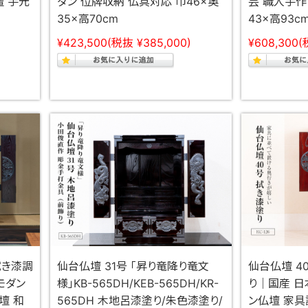
壇 手元
ダン 位牌収納 仏具対応 巾46×奥
芸 職人手作
35×高70cm
43×高93c
¥423,500
(税抜 ¥385,000)
¥608,300
(
拭き漆調
仙台仏壇 31号 「昇り竜降り竜文
仙台仏壇 40
モダン
様」KB-565DH/KEB-565DH/KR-
り｜国産 日
壇 和
565DH 木地呂漆塗り/朱色漆塗り/
ン仏壇 家具