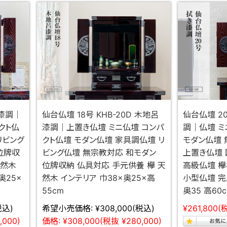
き漆調｜
仙台仏壇 18号 KHB-20D 木地呂
仙台仏壇 2
クト仏
漆調｜上置き仏壇 ミニ仏壇 コンパ
調｜仏壇 ミ
リビング
クト仏壇 モダン仏壇 家具調仏壇 リ
モダン仏壇 
位牌収
ビング仏壇 無宗教対応 和モダン
上置き仏壇 
天然木
位牌収納 仏具対応 手元供養 欅 天
高級仏壇 欅
奥25×
然木 インテリア 巾38×奥25×高
小型仏壇 完
55cm
奥35 高60
税込)
希望小売価格:
¥308,000
(税込)
¥261,800
(
,000)
価格:
¥308,000
(税抜 ¥280,000)