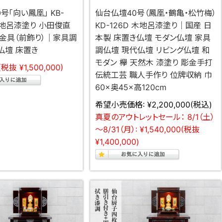
号「向い鳳凰」 KB-
仙台仏壇40号（鳳凰・鶴亀・松竹梅）
木地呂漆塗り 小田俊直
KD-126D 木地呂漆塗り｜国産 日
金具（前飾り）｜家具調
本製 床置き仏壇 モダン仏壇 家具
仏壇 床置き
調仏壇 現代仏壇 リビング仏壇 和
モダン 欅 天然木 漆塗り 彫金手打
(税抜 ¥1,500,000)
伝統工芸 職人手作り 位牌収納 巾
60×奥45×高120cm
希望小売価格:
¥2,200,000
(税込)
真夏のアウトレットセール： 8/1（土）
～8/31（月）:
¥1,540,000
(税抜
¥1,400,000)