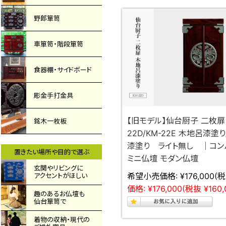
野郎箪笥
車箪笥・階段箪笥
食器棚・サイドボード
彫金手打金具
【旧モデル】仙台厨子 二枚扉 
銘木一枚板
22D/KM-22E 木地呂漆塗
漆塗り ライト無し ｜コン
置きたい場所や目的で選ぶ
ミニ仏壇 モダン仏壇
玄関やリビングに
希望小売価格:
¥176,000
(税
アクセントがほしい
価格:
¥176,000
(税抜 ¥160,
趣のあるお仏壇も
仙台箪笥で
着物の収納・現代の