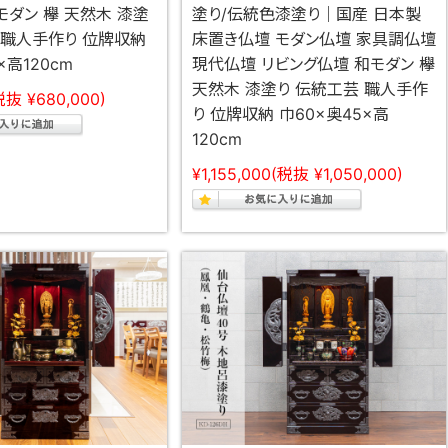
モダン 欅 天然木 漆塗
塗り/伝統色漆塗り｜国産 日本製
 職人手作り 位牌収納
床置き仏壇 モダン仏壇 家具調仏壇
×高120cm
現代仏壇 リビング仏壇 和モダン 欅
天然木 漆塗り 伝統工芸 職人手作
税抜 ¥680,000)
り 位牌収納 巾60×奥45×高
120cm
¥1,155,000
(税抜 ¥1,050,000)