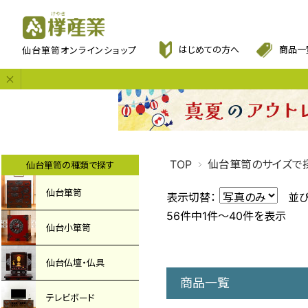
欅産業
はじめての方へ
商品一
仙台箪笥オンラインショップ
TOP
仙台箪笥のサイズで
仙台箪笥の種類で探す
仙台箪笥
表示切替：
並
56件中1件～40件を表示
仙台小箪笥
仙台仏壇・仏具
商品一覧
テレビボード