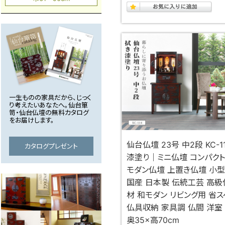
一生ものの家具だから、じっく
り考えたいあなたへ。仙台箪
笥・仙台仏壇の無料カタログ
をお届けします。
仙台仏壇 23号 中2段 KC-1
カタログプレゼント
漆塗り｜ミニ仏壇 コンパク
モダン仏壇 上置き仏壇 小
国産 日本製 伝統工芸 高級
材 和モダン リビング用 省
仏具収納 家具調 仏間 洋室 
奥35×高70cm