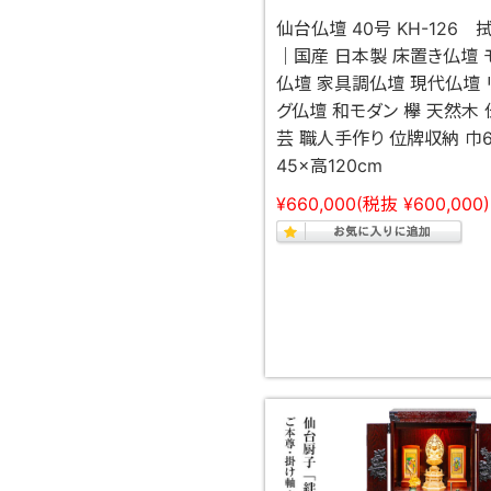
仙台仏壇 40号 KH-126 
｜国産 日本製 床置き仏壇 
仏壇 家具調仏壇 現代仏壇 
グ仏壇 和モダン 欅 天然木
芸 職人手作り 位牌収納 巾6
45×高120cm
¥660,000
(税抜 ¥600,000)