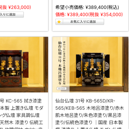
税抜 ¥263,000)
希望小売価格:
¥389,400
(税込)
価格:
¥389,400
(税抜 ¥354,000)
号 KC-565 拭き漆塗
仙台仏壇 31号 KB-565D/KR-
日本製 上置き仏壇 モダ
565/KEB-565 木地呂漆塗り/赤木
ング仏壇 家具調仏壇
肌木地呂塗り/朱色漆塗り/黒呂漆
 天然木 漆塗り 伝統工
塗り/伝統色漆塗り ｜国産 日本製