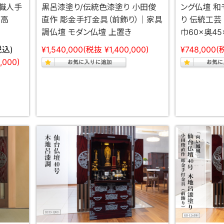
 職人手
黒呂漆塗り/伝統色漆塗り 小田俊
ング仏壇 和
×高
直作 彫金手打金具（前飾り）｜家具
り 伝統工芸
調仏壇 モダン仏壇 上置き
巾60×奥45
税込)
¥1,540,000
(税抜 ¥1,400,000)
¥748,000
(
,000)