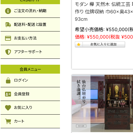
モダン 欅 天然木 伝統工芸
ご注文の流れ・納期
作り 位牌収納 巾60×奥43
93cm
配送料・配送と設置
希望小売価格:
¥550,000
(
価格:
¥550,000
(税抜 ¥500
お支払い方法
アフターサポート
会員メニュー
ログイン
会員登録
お気に入り
カート