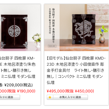
仙台厨子 四枚扉 KM-
【旧モデル】仙台厨子 四枚扉 KMD-
23E 木地呂漆塗り/朱色
23D 木地呂漆塗り 小田俊直作 彫
イト無し・膳引き無し
金手打金具付 ライト無し・膳引き
 ミニ仏壇 モダン仏壇
無し｜コンパクト ミニ仏壇 モダン
仏壇
:
¥209,000
(税込)
000
(税抜 ¥190,000)
¥495,000
(税抜 ¥450,000)