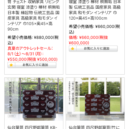
笥 チェスト 収納家具 リビング
寝室 漆塗り 欅材 桐無垢 日本
玄関 寝室 漆塗り 欅材 桐無垢
製 伝統工芸品 国産家具 高級
日本製 縁起物 伝統工芸品 国
家具 和モダン インテリア 巾
産家具 高級家具 和モダン イ
120×奥45×高100cm
ンテリア 巾105×奥45×高
希望小売価格:
¥660,000
(税
90cm
込)
希望小売価格:
¥880,000
(税
価格:
¥660,000
(税抜
込)
¥600,000)
真夏のアウトレットセール：
8/1（土）～8/31（月）:
¥550,000
(税抜 ¥500,000)
仙台箪笥 四尺野郎箪笥 KB-
仙台箪笥 四尺野郎箪笥[竹に