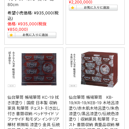
¥2,200,000)
80cm
希望小売価格:
¥935,000
(税
込)
価格:
¥935,000
(税抜
¥850,000)
仙台箪笥 帳場箪笥 KC-19 拭
仙台箪笥 帳場箪笥 KB-
き漆塗り｜国産 日本製 収納
19/KR-19/KEB-19 木地呂漆
家具 和箪笥 チェスト 引き出し
塗り/赤木肌木地呂塗り/朱色
付き 書類収納 ベッドサイド ソ
漆塗り/黒呂漆塗り/伝統色漆
ファサイド 和モダン インテリア
塗り｜収納家具 和箪笥 チェ
欅材 桐無垢 漆塗り 金具 伝統
スト 書類収納 貴重品収納 欅