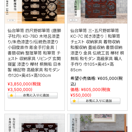
仙台箪笥 四尺野郎箪笥 (唐獅
仙台箪笥 三・五尺野郎箪笥
子牡丹) KD-7BD 木地呂漆塗
KC-7C 拭き漆塗り｜和箪笥
り/朱色漆塗り/伝統色漆塗り
チェスト 収納家具 着物収納
小田俊直作 彫金手打金具｜
和服収納 畳紙収納 書類収納
書類収納 整理箪笥 和箪笥 チ
漆塗り 金具 伝統工芸 欅材 桐
ェスト 収納家具 リビング 玄関
無垢 和モダン 高級家具 職人
寝室 漆塗り 欅材 桐無垢 日本
手作り 巾105×奥45×高
製 縁起物 高級家具 和モダン
85cm
巾120×奥45×高100cm
希望小売価格:
¥605,000
(税
¥3,850,000
(税抜
込)
¥3,500,000)
価格:
¥605,000
(税抜
¥550,000)