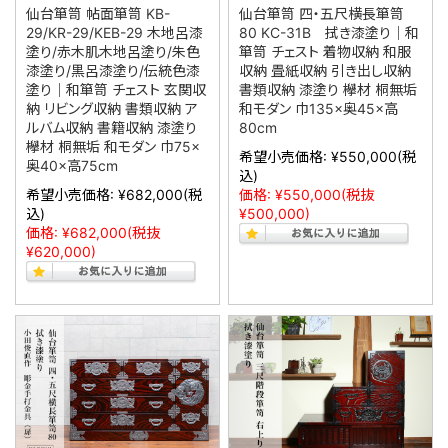
仙台箪笥 帖面箪笥 KB-
仙台箪笥 四・五尺横長箪笥
29/KR-29/KEB-29 木地呂漆
80 KC-31B 拭き漆塗り｜和
塗り/赤木肌木地呂塗り/朱色
箪笥 チェスト 着物収納 和服
漆塗り/黒呂漆塗り/伝統色漆
収納 畳紙収納 引き出し収納
塗り｜和箪笥 チェスト 玄関収
書類収納 漆塗り 欅材 桐無垢
納 リビング収納 書類収納 ア
和モダン 巾135×奥45×高
ルバム収納 書籍収納 漆塗り
80cm
欅材 桐無垢 和モダン 巾75×
希望小売価格:
¥550,000
(税
奥40×高75cm
込)
希望小売価格:
¥682,000
(税
価格:
¥550,000
(税抜
込)
¥500,000)
価格:
¥682,000
(税抜
¥620,000)