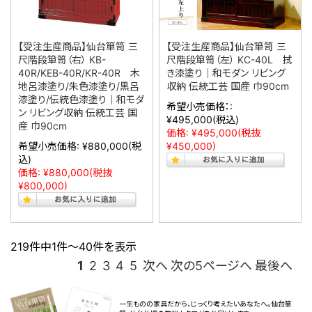
【受注生産商品】仙台箪笥 三
【受注生産商品】仙台箪笥 三
尺階段箪笥（左） KC-40L 拭
尺階段箪笥（右） KB-
き漆塗り｜和モダン リビング
40R/KEB-40R/KR-40R 木
収納 伝統工芸 国産 巾90cm
地呂漆塗り/朱色漆塗り/黒呂
漆塗り/伝統色漆塗り｜和モダ
希望小売価格：:
ン リビング収納 伝統工芸 国
¥495,000
(税込)
産 巾90cm
価格:
¥495,000
(税抜
¥450,000)
希望小売価格:
¥880,000
(税
込)
価格:
¥880,000
(税抜
¥800,000)
219件中1件～40件を表示
1
2
3
4
5
次へ
次の5ページへ
最後へ
一生ものの家具だから、じっくり考えたいあなたへ。仙台箪