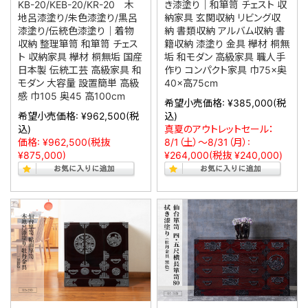
KB-20/KEB-20/KR-20 木
き漆塗り｜和箪笥 チェスト 収
地呂漆塗り/朱色漆塗り/黒呂
納家具 玄関収納 リビング収
漆塗り/伝統色漆塗り｜着物
納 書類収納 アルバム収納 書
収納 整理箪笥 和箪笥 チェス
籍収納 漆塗り 金具 欅材 桐無
ト 収納家具 欅材 桐無垢 国産
垢 和モダン 高級家具 職人手
日本製 伝統工芸 高級家具 和
作り コンパクト家具 巾75×奥
モダン 大容量 設置簡単 高級
40×高75cm
感 巾105 奥45 高100cm
希望小売価格:
¥385,000
(税
希望小売価格:
¥962,500
(税
込)
込)
真夏のアウトレットセール：
価格:
¥962,500
(税抜
8/1（土）～8/31（月）:
¥875,000)
¥264,000
(税抜 ¥240,000)