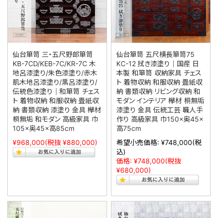
仙台箪笥 三・五尺野郎箪笥
仙台箪笥 五尺横長箪笥75
KB-7CD/KEB-7C/KR-7C 木
KC-12 拭き漆塗り｜国産 日
地呂漆塗り/朱色漆塗り/赤木
本製 和箪笥 収納家具 チェス
肌木地呂漆塗り/黒呂漆塗り/
ト 着物収納 和服収納 畳紙収
伝統色漆塗り｜和箪笥 チェス
納 書類収納 リビング収納 和
ト 着物収納 和服収納 畳紙収
モダン インテリア 欅材 桐無垢
納 書類収納 漆塗り 金具 欅材
漆塗り 金具 伝統工芸 職人手
桐無垢 和モダン 高級家具 巾
作り 高級家具 巾150×奥45×
105×奥45×高85cm
高75cm
¥968,000
(税抜 ¥880,000)
希望小売価格:
¥748,000
(税
込)
価格:
¥748,000
(税抜
¥680,000)