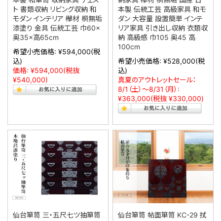
ト 書類収納 リビング収納 和
本製 伝統工芸 高級家具 和モ
モダン インテリア 欅材 桐無垢
ダン 大容量 設置簡単 インテ
漆塗り 金具 伝統工芸 巾60×
リア家具 引き出し収納 衣類収
奥35×高65cm
納 高級感 巾105 奥45 高
100cm
希望小売価格:
¥594,000
(税
込)
希望小売価格:
¥528,000
(税
価格:
¥594,000
(税抜
込)
¥540,000)
真夏のアウトレットセール：
8/1（土）～8/31（月）:
¥363,000
(税抜 ¥330,000)
仙台箪笥 三・五尺七ツ抽箪笥
仙台箪笥 帖面箪笥 KC-29 拭