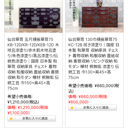
仙台箪笥 五尺横長箪笥75
仙台箪笥 130巾横長箪笥75
KB-12D/KR-12D/KEB-12D 木
KC-12B 拭き漆塗り｜国産 日
地呂漆塗り/赤木肌木地呂塗
本製 和箪笥 収納家具 チェス
り/朱色漆塗り/黒呂漆塗り/伝
ト 着物収納 和服収納 畳紙収
統色漆塗り｜国産 日本製 和
納 書類収納 リビング収納 和
箪笥 収納家具 チェスト 着物
モダン 欅材 桐無垢 漆塗り 伝
収納 和服収納 畳紙収納 書類
統工芸 巾130×奥45×高
収納 和モダン 欅材 桐無垢 伝
75cm
統工芸 巾150×奥45×高
希望小売価格:
¥660,000
(税
75cm
込)
希望小売価格:
価格:
¥660,000
(税抜
¥1,210,000
(税込)
¥600,000)
価格:
¥1,210,000
(税抜
¥1,100,000)