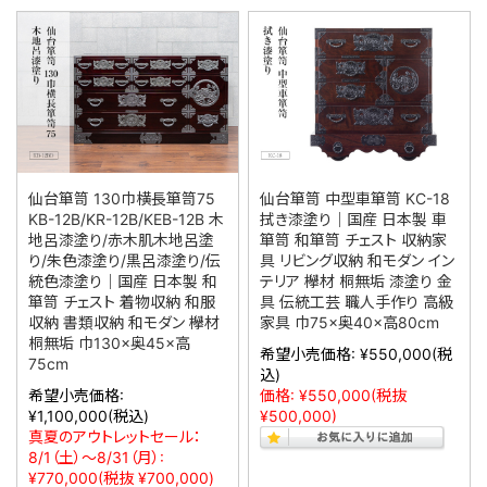
仙台箪笥 130巾横長箪笥75
仙台箪笥 中型車箪笥 KC-18
KB-12B/KR-12B/KEB-12B 木
拭き漆塗り｜国産 日本製 車
地呂漆塗り/赤木肌木地呂塗
箪笥 和箪笥 チェスト 収納家
り/朱色漆塗り/黒呂漆塗り/伝
具 リビング収納 和モダン イン
統色漆塗り｜国産 日本製 和
テリア 欅材 桐無垢 漆塗り 金
箪笥 チェスト 着物収納 和服
具 伝統工芸 職人手作り 高級
収納 書類収納 和モダン 欅材
家具 巾75×奥40×高80cm
桐無垢 巾130×奥45×高
希望小売価格:
¥550,000
(税
75cm
込)
希望小売価格:
価格:
¥550,000
(税抜
¥1,100,000
(税込)
¥500,000)
真夏のアウトレットセール：
8/1（土）～8/31（月）:
¥770,000
(税抜 ¥700,000)