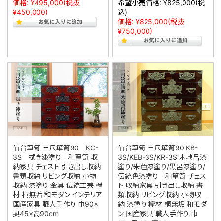
価格:
¥495,000
(税抜
希望小売価格:
¥825,000
(税
¥450,000)
込)
価格:
¥825,000
(税抜
¥750,000)
仙台箪笥 三尺箪笥90 KC-
仙台箪笥 三尺箪笥90 KB-
3S 拭き漆塗り｜和箪笥 収
3S/KEB-3S/KR-3S 木地呂漆
納家具 チェスト 引き出し収納
塗り/朱色漆塗り/黒呂漆塗り/
書類収納 リビング収納 小物
伝統色漆塗り｜和箪笥 チェス
収納 漆塗り 金具 伝統工芸 欅
ト 収納家具 引き出し収納 書
材 桐無垢 和モダン インテリア
類収納 リビング収納 小物収
国産家具 職人手作り 巾90×
納 漆塗り 欅材 桐無垢 和モダ
奥45×高90cm
ン 国産家具 職人手作り 巾