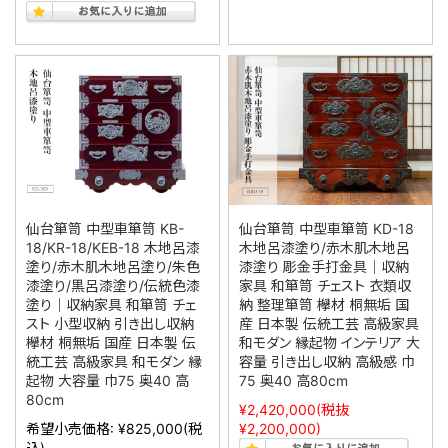
仙台箪笥 中型車箪笥 KB-
仙台箪笥 中型車箪笥 KD-18
18/KR-18/KEB-18 木地呂漆
木地呂漆塗り/赤木肌木地呂
塗り/赤木肌木地呂塗り/朱色
漆塗り 彫金手打金具｜収納
漆塗り/黒呂漆塗り/伝統色漆
家具 和箪笥 チェスト 衣類収
塗り｜収納家具 和箪笥 チェ
納 整理箪笥 欅材 桐無垢 国
スト 小型収納 引き出し収納
産 日本製 伝統工芸 高級家具
欅材 桐無垢 国産 日本製 伝
和モダン 縁起物 インテリア 大
統工芸 高級家具 和モダン 縁
容量 引き出し収納 高級感 巾
起物 大容量 巾75 奥40 高
75 奥40 高80cm
80cm
¥2,420,000
(税抜
希望小売価格:
¥825,000
(税
¥2,200,000)
込)