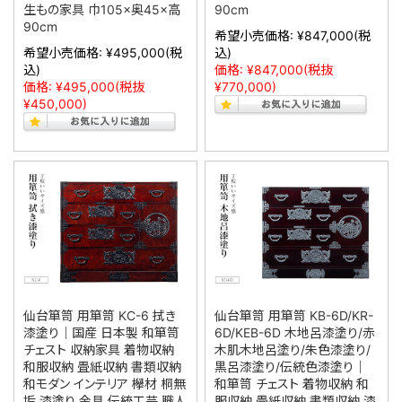
生もの家具 巾105×奥45×高
90cm
90cm
希望小売価格:
¥847,000
(税
希望小売価格:
¥495,000
(税
込)
込)
価格:
¥847,000
(税抜
価格:
¥495,000
(税抜
¥770,000)
¥450,000)
仙台箪笥 用箪笥 KC-6 拭き
仙台箪笥 用箪笥 KB-6D/KR-
漆塗り｜国産 日本製 和箪笥
6D/KEB-6D 木地呂漆塗り/赤
チェスト 収納家具 着物収納
木肌木地呂塗り/朱色漆塗り/
和服収納 畳紙収納 書類収納
黒呂漆塗り/伝統色漆塗り｜
和モダン インテリア 欅材 桐無
和箪笥 チェスト 着物収納 和
垢 漆塗り 金具 伝統工芸 職人
服収納 畳紙収納 書類収納 漆