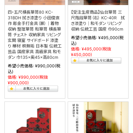
四・五尺横長箪笥80 KC-
【受注生産商品】仙台箪笥 三
31BDH 拭き漆塗り 小田俊直
尺階段箪笥（右） KC-40R 拭
作 彫金手打金具（扉）｜着物
き漆塗り｜和モダン リビング
収納 整理箪笥 和箪笥 横長箪
収納 伝統工芸 国産 巾90cm
笥 チェスト 収納家具 リビング
希望小売価格:
¥495,000
(税
玄関 寝室 サイドボード 漆塗
込)
り 欅材 桐無垢 日本製 伝統工
価格:
¥495,000
(税抜
芸品 国産家具 高級家具 和モ
¥450,000)
ダン 巾135×奥45×高80cm
希望小売価格:
¥990,000
(税
込)
価格:
¥990,000
(税抜
¥900,000)