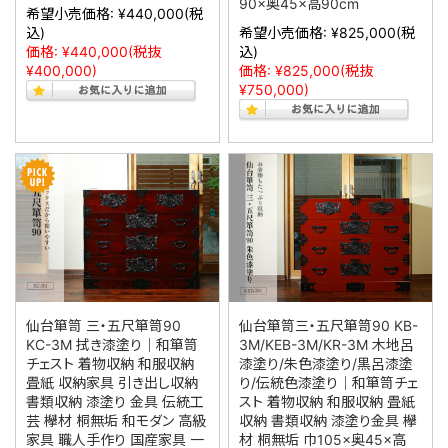
90×奥45×高90cm
希望小売価格:
¥440,000
(税
込)
希望小売価格:
¥825,000
(税
価格:
¥440,000
(税抜
込)
¥400,000)
価格:
¥825,000
(税抜
¥750,000)
仙台箪笥 三・五尺箪笥90
仙台箪笥三・五尺箪笥90 KB-
KC-3M 拭き漆塗り｜和箪笥
3M/KEB-3M/KR-3M 木地呂
チェスト 着物収納 和服収納
漆塗り/朱色漆塗り/黒呂漆塗
畳紙 収納家具 引き出し収納
り/伝統色漆塗り｜和箪笥チェ
書類収納 漆塗り 金具 伝統工
スト 着物収納 和服収納 畳紙
芸 欅材 桐無垢 和モダン 高級
収納 書類収納 漆塗り金具 欅
家具 職人手作り 国産家具 一
材 桐無垢 巾105×奥45×高