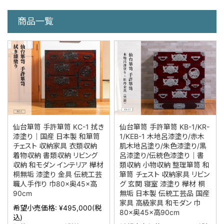
商品一覧
仙台箪笥 手許箪笥 KC-1 拭き
仙台箪笥 手許箪笥 KB-1/KR-
漆塗り｜国産 日本製 和箪笥
1/KEB-1 木地呂漆塗り/赤木
チェスト 収納家具 衣類収納
肌木地呂塗り/朱色漆塗り/黒
着物収納 書類収納 リビング
呂漆塗り/伝統色漆塗り｜書
収納 和モダン インテリア 欅材
類収納 小物収納 整理箪笥 和
桐無垢 漆塗り 金具 伝統工芸
箪笥 チェスト 収納家具 リビン
職人手作り 巾80×奥45×高
グ 玄関 寝室 漆塗り 欅材 桐
90cm
無垢 日本製 伝統工芸品 国産
家具 高級家具 和モダン 巾
希望小売価格:
¥495,000
(税
80×奥45×高90cm
込)