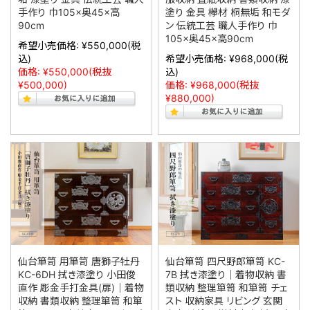
手作り 巾105×奥45×高
塗り 金具 欅材 桐無垢 和モダ
90cm
ン 伝統工芸 職人手作り 巾
105×奥45×高90cm
希望小売価格:
¥550,000
(税
込)
希望小売価格:
¥968,000
(税
価格:
¥550,000
(税抜
込)
¥500,000)
価格:
¥968,000
(税抜
¥880,000)
仙台箪笥 用箪笥 唐獅子牡丹
仙台箪笥 四尺野郎箪笥 KC-
KC-6DH 拭き漆塗り 小田俊
7B 拭き漆塗り｜着物収納 書
直作 彫金手打金具(扉)｜着物
類収納 整理箪笥 和箪笥 チェ
収納 書類収納 整理箪笥 和箪
スト 収納家具 リビング 玄関