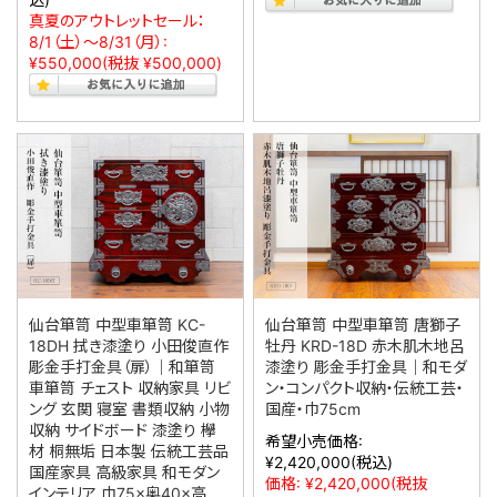
真夏のアウトレットセール：
8/1（土）～8/31（月）:
¥550,000
(税抜 ¥500,000)
仙台箪笥 中型車箪笥 KC-
仙台箪笥 中型車箪笥 唐獅子
18DH 拭き漆塗り 小田俊直作
牡丹 KRD-18D 赤木肌木地呂
彫金手打金具（扉）｜和箪笥
漆塗り 彫金手打金具｜和モダ
車箪笥 チェスト 収納家具 リビ
ン・コンパクト収納・伝統工芸・
ング 玄関 寝室 書類収納 小物
国産・巾75cm
収納 サイドボード 漆塗り 欅
希望小売価格:
材 桐無垢 日本製 伝統工芸品
¥2,420,000
(税込)
国産家具 高級家具 和モダン
価格:
¥2,420,000
(税抜
インテリア 巾75×奥40×高