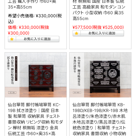
工芸 職人手作り 巾60×奥
材 桐無垢 国産 日本製 伝統
35×高55cm
工芸 高級家具 和モダン コン
パクト 小型収納 巾60 奥35
希望小売価格:
¥330,000
(税
高55cm
込)
価格:
¥330,000
(税抜
¥577,500
(税抜 ¥525,000)
¥300,000)
仙台箪笥 脚付帳場箪笥 KC-
仙台箪笥 脚付帳場箪笥 KB-
19B 拭き漆塗り｜国産 日本
19BD/KEB-19B/KR-19B 木地
製 和箪笥 収納家具 チェスト
呂漆塗り/朱色漆塗り/赤木肌
書類収納 リビング収納 和モダ
木地呂漆塗り/黒呂漆塗り/伝
ン 欅材 桐無垢 漆塗り 金具
統色漆塗り｜和箪笥 チェスト
伝統工芸 巾60×奥35×高
収納家具 書類収納 小物収納