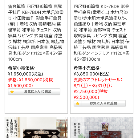
仙台箪笥 四尺野郎箪笥 唐獅
四尺野郎箪笥 KD-7BDR 彫金
子牡丹 KB-7BDH 木地呂漆塗
手打金具(竜尽くし) 木地呂漆
り 小田俊直作 彫金手打金具
塗り/赤木肌木地呂漆塗り/朱
(扉)｜着物収納 書類収納 整
色漆塗り｜着物収納 整理箪
理箪笥 和箪笥 チェスト 収納
笥 和箪笥 野郎箪笥 チェスト
家具 リビング 玄関 寝室 漆塗
収納家具 リビング 玄関 寝室
り 欅材 桐無垢 日本製 縁起物
漆塗り 欅材 桐無垢 日本製 伝
伝統工芸品 国産家具 高級家
統工芸品 国産家具 高級家具
具 和モダン 巾120×奥45×高
和モダン インテリア 巾120×奥
100cm
45×高100cm
希望小売価格:
希望小売価格:
¥1,650,000
(税込)
¥3,850,000
(税込)
価格:
¥1,650,000
(税抜
真夏のアウトレットセール：
¥1,500,000)
8/1（土）～8/31（月）:
¥2,750,000
(税抜
¥2,500,000)