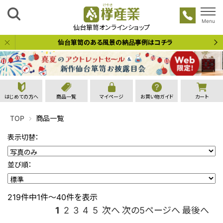
Menu
欅産業
仙台箪笥オンラインショップ
仙台箪笥のある風景の納品事例はコチラ
はじめての方へ
商品一覧
マイページ
お買い物ガイド
カート
TOP
商品一覧
表示切替：
並び順：
219件中1件～40件を表示
1
2
3
4
5
次へ
次の5ページへ
最後へ