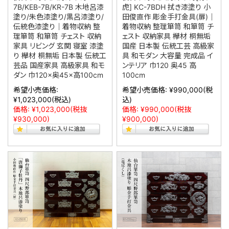
7B/KEB-7B/KR-7B 木地呂漆
虎] KC-7BDH 拭き漆塗り 小
塗り/朱色漆塗り/黒呂漆塗り/
田俊直作 彫金手打金具(扉)｜
伝統色漆塗り｜着物収納 整
着物収納 整理箪笥 和箪笥 チ
理箪笥 和箪笥 チェスト 収納
ェスト 収納家具 欅材 桐無垢
家具 リビング 玄関 寝室 漆塗
国産 日本製 伝統工芸 高級家
り 欅材 桐無垢 日本製 伝統工
具 和モダン 大容量 完成品 イ
芸品 国産家具 高級家具 和モ
ンテリア 巾120 奥45 高
ダン 巾120×奥45×高100cm
100cm
希望小売価格:
希望小売価格:
¥990,000
(税
¥1,023,000
(税込)
込)
価格:
¥1,023,000
(税抜
価格:
¥990,000
(税抜
¥930,000)
¥900,000)