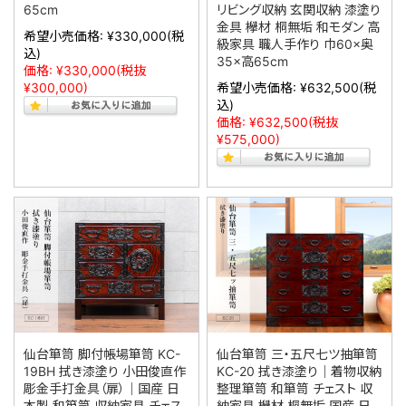
65cm
リビング収納 玄関収納 漆塗り
金具 欅材 桐無垢 和モダン 高
希望小売価格:
¥330,000
(税
級家具 職人手作り 巾60×奥
込)
35×高65cm
価格:
¥330,000
(税抜
¥300,000)
希望小売価格:
¥632,500
(税
込)
価格:
¥632,500
(税抜
¥575,000)
仙台箪笥 脚付帳場箪笥 KC-
仙台箪笥 三・五尺七ツ抽箪笥
19BH 拭き漆塗り 小田俊直作
KC-20 拭き漆塗り｜着物収納
彫金手打金具（扉）｜国産 日
整理箪笥 和箪笥 チェスト 収
本製 和箪笥 収納家具 チェス
納家具 欅材 桐無垢 国産 日