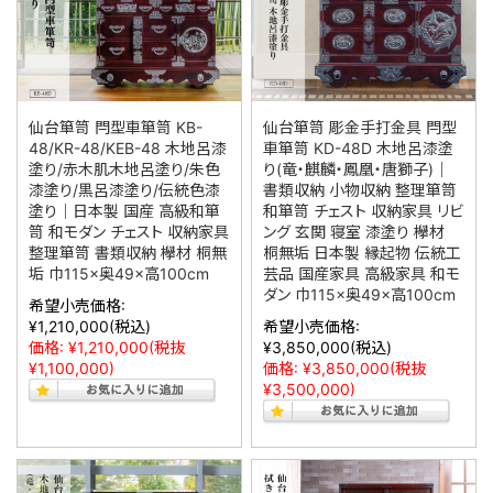
仙台箪笥 閂型車箪笥 KB-
仙台箪笥 彫金手打金具 閂型
48/KR-48/KEB-48 木地呂漆
車箪笥 KD-48D 木地呂漆塗
塗り/赤木肌木地呂塗り/朱色
り(竜・麒麟・鳳凰・唐獅子)｜
漆塗り/黒呂漆塗り/伝統色漆
書類収納 小物収納 整理箪笥
塗り｜日本製 国産 高級和箪
和箪笥 チェスト 収納家具 リビ
笥 和モダン チェスト 収納家具
ング 玄関 寝室 漆塗り 欅材
整理箪笥 書類収納 欅材 桐無
桐無垢 日本製 縁起物 伝統工
垢 巾115×奥49×高100cm
芸品 国産家具 高級家具 和モ
ダン 巾115×奥49×高100cm
希望小売価格:
¥1,210,000
(税込)
希望小売価格:
価格:
¥1,210,000
(税抜
¥3,850,000
(税込)
¥1,100,000)
価格:
¥3,850,000
(税抜
¥3,500,000)