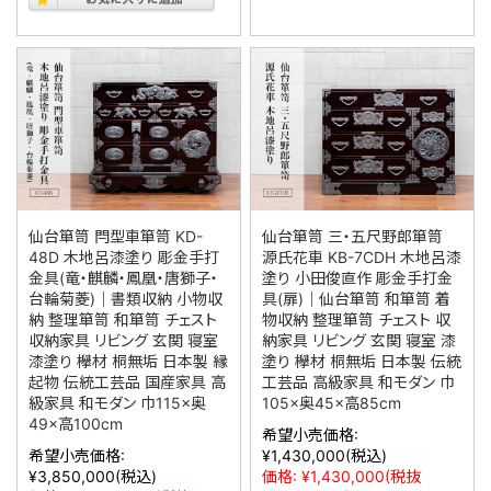
仙台箪笥 閂型車箪笥 KD-
仙台箪笥 三・五尺野郎箪笥
48D 木地呂漆塗り 彫金手打
源氏花車 KB-7CDH 木地呂漆
金具(竜・麒麟・鳳凰・唐獅子・
塗り 小田俊直作 彫金手打金
台輪菊菱)｜書類収納 小物収
具(扉)｜仙台箪笥 和箪笥 着
納 整理箪笥 和箪笥 チェスト
物収納 整理箪笥 チェスト 収
収納家具 リビング 玄関 寝室
納家具 リビング 玄関 寝室 漆
漆塗り 欅材 桐無垢 日本製 縁
塗り 欅材 桐無垢 日本製 伝統
起物 伝統工芸品 国産家具 高
工芸品 高級家具 和モダン 巾
級家具 和モダン 巾115×奥
105×奥45×高85cm
49×高100cm
希望小売価格:
希望小売価格:
¥1,430,000
(税込)
¥3,850,000
(税込)
価格:
¥1,430,000
(税抜