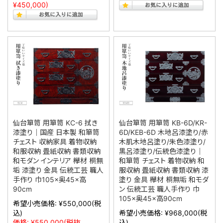
¥450,000)
仙台箪笥 用箪笥 KC-6 拭き
仙台箪笥 用箪笥 KB-6D/KR-
漆塗り｜国産 日本製 和箪笥
6D/KEB-6D 木地呂漆塗り/赤
チェスト 収納家具 着物収納
木肌木地呂塗り/朱色漆塗り/
和服収納 畳紙収納 書類収納
黒呂漆塗り/伝統色漆塗り｜
和モダン インテリア 欅材 桐無
和箪笥 チェスト 着物収納 和
垢 漆塗り 金具 伝統工芸 職人
服収納 畳紙収納 書類収納 漆
手作り 巾105×奥45×高
塗り 金具 欅材 桐無垢 和モダ
90cm
ン 伝統工芸 職人手作り 巾
105×奥45×高90cm
希望小売価格:
¥550,000
(税
込)
希望小売価格:
¥968,000
(税
価格:
¥550,000
(税抜
込)