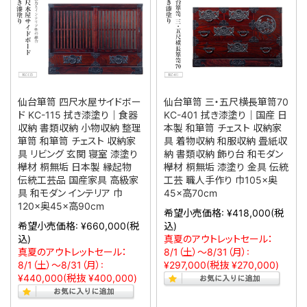
仙台箪笥 四尺水屋サイドボー
仙台箪笥 三・五尺横長箪笥70
ド KC-115 拭き漆塗り｜食器
KC-401 拭き漆塗り｜国産 日
収納 書類収納 小物収納 整理
本製 和箪笥 チェスト 収納家
箪笥 和箪笥 チェスト 収納家
具 着物収納 和服収納 畳紙収
具 リビング 玄関 寝室 漆塗り
納 書類収納 飾り台 和モダン
欅材 桐無垢 日本製 縁起物
欅材 桐無垢 漆塗り 金具 伝統
伝統工芸品 国産家具 高級家
工芸 職人手作り 巾105×奥
具 和モダン インテリア 巾
45×高70cm
120×奥45×高90cm
希望小売価格:
¥418,000
(税
希望小売価格:
¥660,000
(税
込)
込)
真夏のアウトレットセール：
真夏のアウトレットセール：
8/1（土）～8/31（月）:
8/1（土）～8/31（月）:
¥297,000
(税抜 ¥270,000)
¥440,000
(税抜 ¥400,000)