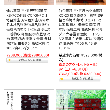
仙台箪笥 三・五尺野郎箪笥
仙台箪笥 三・五尺七ツ抽箪笥
KB-7CD/KEB-7C/KR-7C 木
KC-20 拭き漆塗り｜着物収納
地呂漆塗り/朱色漆塗り/赤木
整理箪笥 和箪笥 チェスト 収
肌木地呂漆塗り/黒呂漆塗り/
納家具 欅材 桐無垢 国産 日
伝統色漆塗り｜和箪笥 チェス
本製 伝統工芸 高級家具 和モ
ト 着物収納 和服収納 畳紙収
ダン 大容量 設置簡単 インテ
納 書類収納 漆塗り 金具 欅材
リア家具 引き出し収納 衣類収
桐無垢 和モダン 高級家具 巾
納 高級感 巾105 奥45 高
105×奥45×高85cm
100cm
¥968,000
(税抜 ¥880,000)
希望小売価格:
¥528,000
(税
込)
真夏のアウトレットセール：
8/1（土）～8/31（月）:
¥363,000
(税抜 ¥330,000)