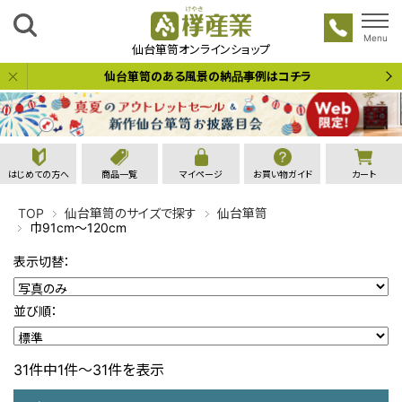
Menu
欅産業
仙台箪笥オンラインショップ
仙台箪笥のある風景の納品事例はコチラ
はじめての方へ
商品一覧
マイページ
お買い物ガイド
カート
TOP
仙台箪笥のサイズで探す
仙台箪笥
巾91cm～120cm
表示切替：
並び順：
31件中1件～31件を表示