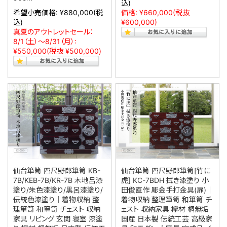
込)
希望小売価格:
¥880,000
(税
価格:
¥660,000
(税抜
込)
¥600,000)
真夏のアウトレットセール：
8/1（土）～8/31（月）:
¥550,000
(税抜 ¥500,000)
仙台箪笥 四尺野郎箪笥 KB-
仙台箪笥 四尺野郎箪笥[竹に
7B/KEB-7B/KR-7B 木地呂漆
虎] KC-7BDH 拭き漆塗り 小
塗り/朱色漆塗り/黒呂漆塗り/
田俊直作 彫金手打金具(扉)｜
伝統色漆塗り｜着物収納 整
着物収納 整理箪笥 和箪笥 チ
理箪笥 和箪笥 チェスト 収納
ェスト 収納家具 欅材 桐無垢
家具 リビング 玄関 寝室 漆塗
国産 日本製 伝統工芸 高級家