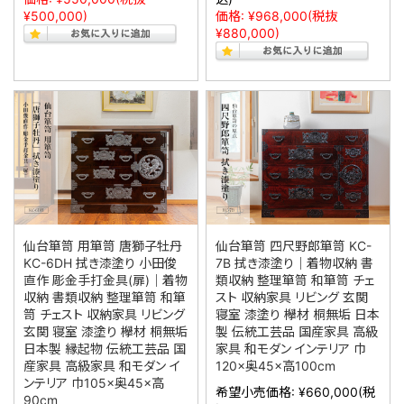
¥500,000)
価格:
¥968,000
(税抜
¥880,000)
仙台箪笥 用箪笥 唐獅子牡丹
仙台箪笥 四尺野郎箪笥 KC-
KC-6DH 拭き漆塗り 小田俊
7B 拭き漆塗り｜着物収納 書
直作 彫金手打金具(扉)｜着物
類収納 整理箪笥 和箪笥 チェ
収納 書類収納 整理箪笥 和箪
スト 収納家具 リビング 玄関
笥 チェスト 収納家具 リビング
寝室 漆塗り 欅材 桐無垢 日本
玄関 寝室 漆塗り 欅材 桐無垢
製 伝統工芸品 国産家具 高級
日本製 縁起物 伝統工芸品 国
家具 和モダン インテリア 巾
産家具 高級家具 和モダン イ
120×奥45×高100cm
ンテリア 巾105×奥45×高
希望小売価格:
¥660,000
(税
90cm