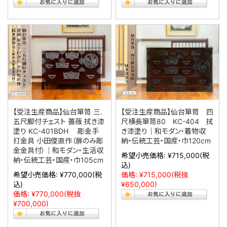
【受注生産商品】仙台箪笥 三.
【受注生産商品】仙台箪笥 四
五尺脚付チェスト 薔薇 拭き漆
尺横長箪笥80 KC-404 拭
塗り KC-401BDH 彫金手
き漆塗り｜和モダン・着物収
打金具 小田俊直作（扉のみ彫
納・伝統工芸・国産・巾120cm
金金具付）｜和モダン・生活収
希望小売価格:
¥715,000
(税
納・伝統工芸・国産・巾105cm
込)
希望小売価格:
¥770,000
(税
価格:
¥715,000
(税抜
込)
¥650,000)
価格:
¥770,000
(税抜
¥700,000)