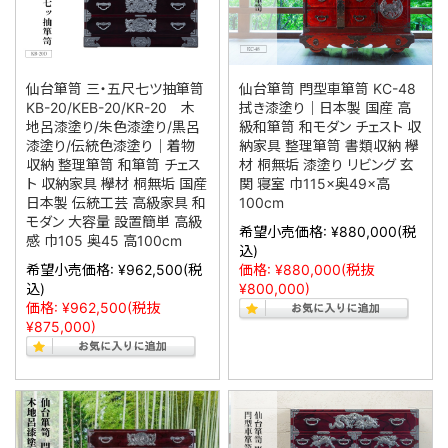
仙台箪笥 三・五尺七ツ抽箪笥
仙台箪笥 閂型車箪笥 KC-48
KB-20/KEB-20/KR-20 木
拭き漆塗り｜日本製 国産 高
地呂漆塗り/朱色漆塗り/黒呂
級和箪笥 和モダン チェスト 収
漆塗り/伝統色漆塗り｜着物
納家具 整理箪笥 書類収納 欅
収納 整理箪笥 和箪笥 チェス
材 桐無垢 漆塗り リビング 玄
ト 収納家具 欅材 桐無垢 国産
関 寝室 巾115×奥49×高
日本製 伝統工芸 高級家具 和
100cm
モダン 大容量 設置簡単 高級
希望小売価格:
¥880,000
(税
感 巾105 奥45 高100cm
込)
希望小売価格:
¥962,500
(税
価格:
¥880,000
(税抜
込)
¥800,000)
価格:
¥962,500
(税抜
¥875,000)