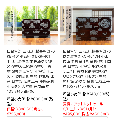
仙台箪笥 三・五尺横長箪笥70
仙台箪笥 三・五尺横長箪笥70
KB-401/KEB-401/KR-401
拭き漆塗り KC-401DH 小田
木地呂漆塗り/朱色漆塗り/黒
俊直作 彫金手打金具(扉)｜国
呂漆塗り/伝統色漆塗り｜着
産 日本製 和箪笥 収納家具
物収納 整理箪笥 和箪笥 チェ
チェスト 着物収納 書類収納
スト 収納家具 欅材 桐無垢 国
リビング収納 和モダン 欅材
産 日本製 伝統工芸 高級家具
桐無垢 漆塗り 金具 伝統工芸
和モダン 大容量 完成品 巾
巾105×奥45×高70cm
105 奥45 高70cm
希望小売価格:
¥748,000
(税
希望小売価格:
¥808,500
(税
込)
込)
真夏のアウトレットセール：
価格:
¥808,500
(税抜
8/1（土）～8/31（月）:
¥735,000)
¥495,000
(税抜 ¥450,000)