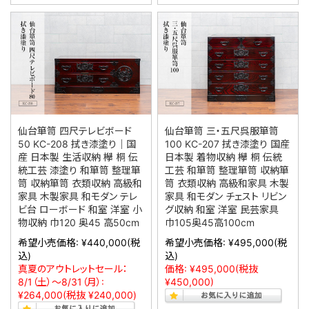
仙台箪笥 四尺テレビボード
仙台箪笥 三・五尺呉服箪笥
50 KC-208 拭き漆塗り｜国
100 KC-207 拭き漆塗り 国産
産 日本製 生活収納 欅 桐 伝
日本製 着物収納 欅 桐 伝統
統工芸 漆塗り 和箪笥 整理箪
工芸 和箪笥 整理箪笥 収納箪
笥 収納箪笥 衣類収納 高級和
笥 衣類収納 高級和家具 木製
家具 木製家具 和モダン テレ
家具 和モダン チェスト リビン
ビ台 ローボード 和室 洋室 小
グ収納 和室 洋室 民芸家具
物収納 巾120 奥45 高50cm
巾105奥45高100cm
希望小売価格:
¥440,000
(税
希望小売価格:
¥495,000
(税
込)
込)
真夏のアウトレットセール：
価格:
¥495,000
(税抜
8/1（土）～8/31（月）:
¥450,000)
¥264,000
(税抜 ¥240,000)