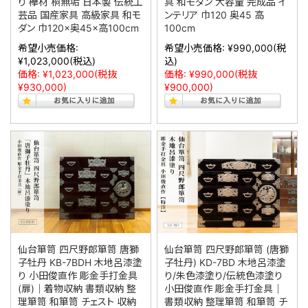
り 欅材 桐無垢 日本製 伝統工
具 和モダン 大容量 完成品 イ
芸品 国産家具 高級家具 和モ
ンテリア 巾120 奥45 高
ダン 巾120×奥45×高100cm
100cm
希望小売価格:
希望小売価格:
¥990,000
(税
¥1,023,000
(税込)
込)
価格:
¥1,023,000
(税抜
価格:
¥990,000
(税抜
¥930,000)
¥900,000)
仙台箪笥 四尺野郎箪笥 唐獅
仙台箪笥 四尺野郎箪笥 (唐獅
子牡丹 KB-7BDH 木地呂漆塗
子牡丹) KD-7BD 木地呂漆塗
り 小田俊直作 彫金手打金具
り/朱色漆塗り/伝統色漆塗り
(扉)｜着物収納 書類収納 整
小田俊直作 彫金手打金具｜
理箪笥 和箪笥 チェスト 収納
書類収納 整理箪笥 和箪笥 チ