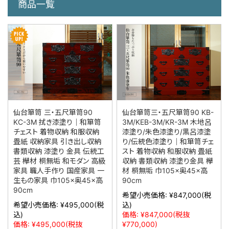
商品一覧
仙台箪笥 三・五尺箪笥90
仙台箪笥三・五尺箪笥90 KB-
KC-3M 拭き漆塗り｜和箪笥
3M/KEB-3M/KR-3M 木地呂
チェスト 着物収納 和服収納
漆塗り/朱色漆塗り/黒呂漆塗
畳紙 収納家具 引き出し収納
り/伝統色漆塗り｜和箪笥チェ
書類収納 漆塗り 金具 伝統工
スト 着物収納 和服収納 畳紙
芸 欅材 桐無垢 和モダン 高級
収納 書類収納 漆塗り金具 欅
家具 職人手作り 国産家具 一
材 桐無垢 巾105×奥45×高
生もの家具 巾105×奥45×高
90cm
90cm
希望小売価格:
¥847,000
(税
希望小売価格:
¥495,000
(税
込)
込)
価格:
¥847,000
(税抜
価格:
¥495,000
(税抜
¥770,000)