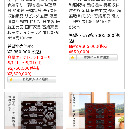
色漆塗り｜着物収納 整理箪
和服収納 畳紙収納 書類収納
笥 和箪笥 野郎箪笥 チェスト
漆塗り 金具 伝統工芸 欅材 桐
収納家具 リビング 玄関 寝室
無垢 和モダン 高級家具 職人
漆塗り 欅材 桐無垢 日本製 伝
手作り 巾105×奥45×高
統工芸品 国産家具 高級家具
85cm
和モダン インテリア 巾120×奥
希望小売価格:
¥605,000
(税
45×高100cm
込)
希望小売価格:
価格:
¥605,000
(税抜
¥3,850,000
(税込)
¥550,000)
真夏のアウトレットセール：
8/1（土）～8/31（月）:
¥2,750,000
(税抜
¥2,500,000)