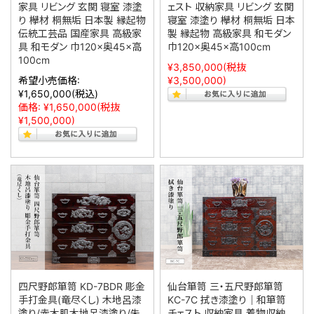
家具 リビング 玄関 寝室 漆塗
ェスト 収納家具 リビング 玄関
り 欅材 桐無垢 日本製 縁起物
寝室 漆塗り 欅材 桐無垢 日本
伝統工芸品 国産家具 高級家
製 縁起物 高級家具 和モダン
具 和モダン 巾120×奥45×高
巾120×奥45×高100cm
100cm
¥3,850,000
(税抜
希望小売価格:
¥3,500,000)
¥1,650,000
(税込)
価格:
¥1,650,000
(税抜
¥1,500,000)
四尺野郎箪笥 KD-7BDR 彫金
仙台箪笥 三・五尺野郎箪笥
手打金具(竜尽くし) 木地呂漆
KC-7C 拭き漆塗り｜和箪笥
塗り/赤木肌木地呂漆塗り/朱
チェスト 収納家具 着物収納