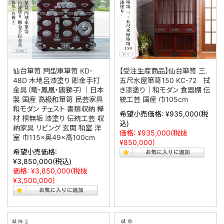
仙台箪笥 閂型車箪笥 KD-
【受注生産商品】仙台箪笥 三.
48D 木地呂漆塗り 彫金手打
五尺水屋箪笥150 KC-72 拭
金具（竜・鳳凰・唐獅子）｜日本
き漆塗り｜和モダン 食器棚 伝
製 国産 高級和箪笥 民芸家具
統工芸 国産 巾105cm
和モダン チェスト 書類収納 欅
希望小売価格:
¥935,000
(税
材 桐無垢 漆塗り 伝統工芸 収
込)
納家具 リビング 玄関 和室 洋
価格:
¥935,000
(税抜
室 巾115×奥49×高100cm
¥850,000)
希望小売価格:
¥3,850,000
(税込)
価格:
¥3,850,000
(税抜
¥3,500,000)