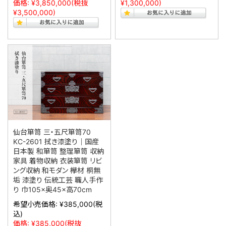
価格:
¥3,850,000
(税抜
¥1,300,000)
¥3,500,000)
仙台箪笥 三・五尺箪笥70
KC-2601 拭き漆塗り｜国産
日本製 和箪笥 整理箪笥 収納
家具 着物収納 衣装箪笥 リビ
ング収納 和モダン 欅材 桐無
垢 漆塗り 伝統工芸 職人手作
り 巾105×奥45×高70cm
希望小売価格:
¥385,000
(税
込)
価格:
¥385,000
(税抜