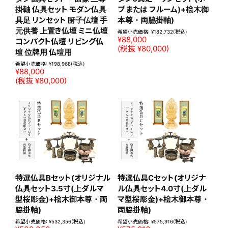
掛軸 仏具セット モダン仏具
プ または フルーム)+桧木御
具足 リンセット 厨子仏壇 手
本尊・両脇掛軸)
元供養 上置き仏壇 ミニ仏壇
希望小売価格:
¥182,732
(税込)
¥88,000
コンパクト仏壇 リビング仏
(税抜 ¥80,000)
壇 位牌用 仏壇用
希望小売価格:
¥198,968
(税込)
¥88,000
(税抜 ¥80,000)
特選仏具Bセット(オリジナル
特選仏具Cセット(オリジナ
仏具セット3.5寸(上ダルマ
ル仏具セット4.0寸(上ダル
型桜彫金)+桧木御本尊・両
マ型桜彫金)+桧木御本尊・
脇掛軸)
両脇掛軸)
希望小売価格:
¥532,356
(税込)
希望小売価格:
¥575,916
(税込)