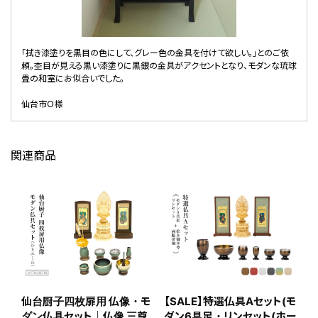
「拭き漆塗りを黒目の色にして、グレー色の金具を付けて欲しい。」とのご依
頼。杢目が見える黒い漆塗りに黒銀の金具がアクセントとなり、モダンな琉球
畳の和室にお似合いでした。
仙台市Ｏ様
関連商品
仙台厨子四枚扉用 仏像・モ
【SALE】特選仏具Aセット(モ
ダン仏具セット｜仏像 三尊
ダン6具足・リンセット(ホー