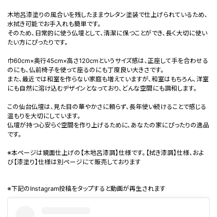
木地呂漆塗りの風合いを残したままウレタン塗装で仕上げられているため、
水拭き可能でお手入れも簡単です。
そのため、日常的に使う仏壇として、清潔に保つことができ、長く大切に使い
たい方にぴったりです。
巾60cm×奥行45cm×高さ120cmというサイズ感は、正座して手を合わせる
のにも、仏前椅子を使って座るのにも丁度良い大きさです。
また、最近では和室を作らない家庭も増えていますが、和室はもちろん、洋室
にも自然に溶け込むデザインとなっており、どんな空間にも調和します。
この仙台仏壇は、見た目の華やかさに頼らず、長年使い続けることで感じる
温もりを大切にしています。
仏壇が持つ心安らぐ空間を作り上げるために、あなたの家にぴったりの逸品
です。
※本ページは鏡面仕上げの【木地呂漆調】仕様です。【拭き漆調】仕様、およ
び【漆塗り】仕様は別ページにて販売しております
※下記のInstagram投稿をタップすると動画が再生されます