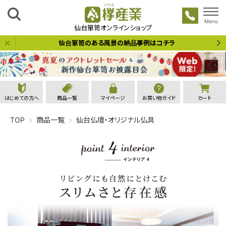
Menu
欅産業
仙台箪笥オンラインショップ
仙台箪笥のある風景の納品事例はコチラ
はじめての方へ
商品一覧
マイページ
お買い物ガイド
カート
TOP
商品一覧
仙台仏壇・オリジナル仏具