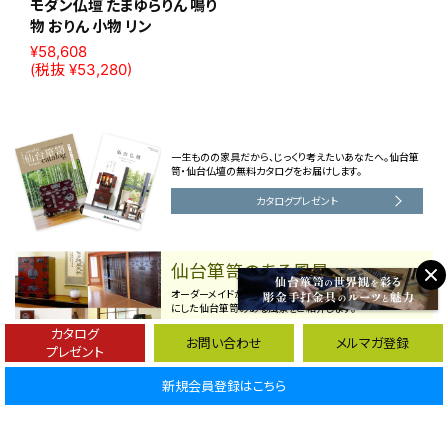
モダン仏壇 たまゆらりん 鳴り
物 おりん 小物 リン
¥58,608
(税抜 ¥53,280)
一生ものの家具だから、じっくり考えたいあなたへ。仙台箪
笥・仙台仏壇の無料カタログをお届けします。
カタログプレゼント
仙台箪笥のある風景
オーダーメイドからリノベーションまで、お客様の希望を形
にした仙台箪笥のある風景をご紹介します。
カタログ
納品事例を見る
お問い合わせ
メルマガ登録
プレゼント
新規会員登録はこちら
雑誌・メディア掲載のご紹介
おかげさまでテレビの取材や、雑誌に掲載していただくよう
になりました。ありがとうございます。