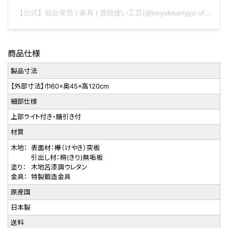
【公式】仙台箪笥 | 家具 | 普段使い工芸(@keyakisangyo.official)がシェアした投稿
商品仕様
製品寸法
【外部寸法】巾60×奥45×高120cm
細部仕様
上部ライト付き・膳引き付
材質
木地：
表面材：欅（けやき）突板
引出し材：桐(きり)無垢板
塗り：
木地呂漆調ウレタン
金具：
特製鍛造金具
原産国
日本製
送料