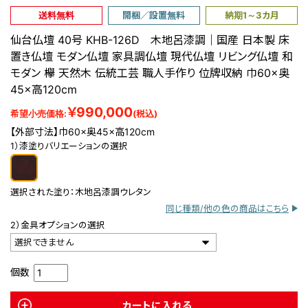
送料無料
開梱／設置無料
納期1～3カ月
仙台仏壇 40号 KHB-126D 木地呂漆調｜国産 日本製 床
置き仏壇 モダン仏壇 家具調仏壇 現代仏壇 リビング仏壇 和
モダン 欅 天然木 伝統工芸 職人手作り 位牌収納 巾60×奥
45×高120cm
￥990,000
希望小売価格:
(税込)
【外部寸法】巾60×奥45×高120cm
1）漆塗りバリエーションの選択
選択された塗り：
木地呂漆調ウレタン
同じ種類/他の色の商品はこちら
2）金具オプションの選択
選択できません
個数
カートに入れる