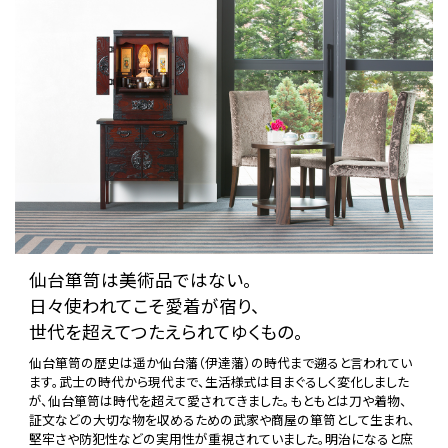
仙台箪笥は美術品ではない。
日々使われてこそ愛着が宿り、
世代を超えてつたえられてゆくもの。
仙台箪笥の歴史は遥か仙台藩（伊達藩）の時代まで遡ると言われてい
ます。武士の時代から現代まで、生活様式は目まぐるしく変化しました
が、仙台箪笥は時代を超えて愛されてきました。もともとは刀や着物、
証文などの大切な物を収めるための武家や商屋の箪笥として生まれ、
堅牢さや防犯性などの実用性が重視されていました。明治になると庶