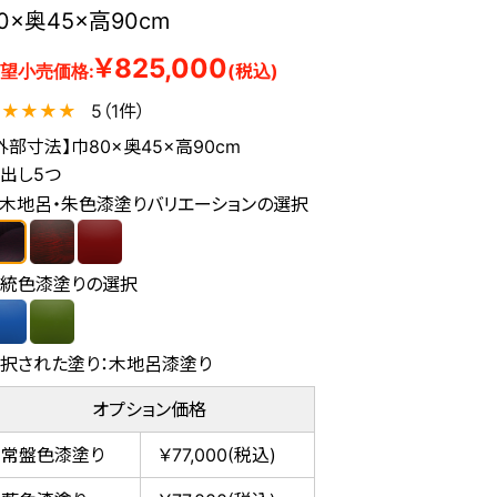
0×奥45×高90cm
￥825,000
望小売価格:
(税込)
★
★
★
★
★
5（1件）
外部寸法】巾80×奥45×高90cm
出し5つ
）木地呂・朱色漆塗りバリエーションの選択
統色漆塗りの選択
択された塗り：
木地呂漆塗り
オプション価格
常盤色漆塗り
￥77,000(税込)