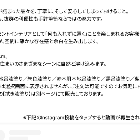
詰まった品々を、丁寧に、そして安心してしまっておけること。
る、抜群の利便性も手許箪笥ならではの魅力です。
セントインテリアとして「何も入れずに置く」ことを楽しまれるお客様
が、空間に静かな存在感と余白を生み出します。
cm。
、住まいのさまざまなシーンに自然と溶け込みます。
木地呂漆塗り／朱色漆塗り／赤木肌木地呂漆塗り／黒呂漆塗り／藍
りは選択画面に表示されませんが、ご注文は可能ですのでお気軽にお
【拭き漆塗り】は別ページにて販売しております。
※下記のInstagram投稿をタップすると動画が再生さ