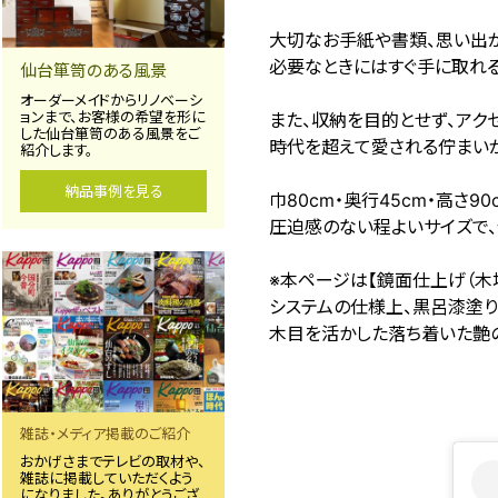
大切なお手紙や書類、思い出が
必要なときにはすぐ手に取れ
仙台箪笥のある風景
オーダーメイドからリノベーシ
ョンまで、お客様の希望を形に
また、収納を目的とせず、アク
した仙台箪笥のある風景をご
時代を超えて愛される佇まい
紹介します。
納品事例を見る
巾80cm・奥行45cm・高さ90
圧迫感のない程よいサイズで
※本ページは【鏡面仕上げ（
システムの仕様上、黒呂漆塗
木目を活かした落ち着いた艶の
雑誌・メディア掲載のご紹介
おかげさまでテレビの取材や、
雑誌に掲載していただくよう
になりました。ありがとうござ