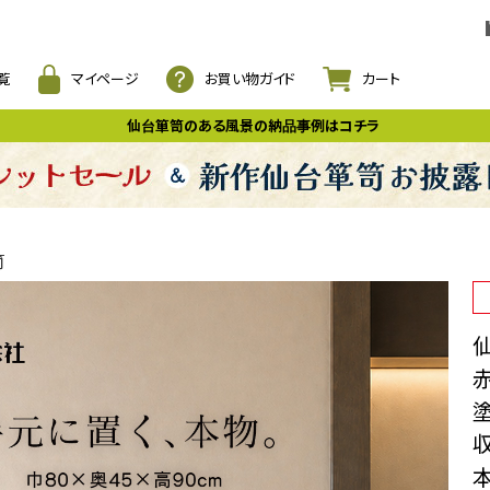
覧
マイページ
お買い物ガイド
カート
仙台箪笥のある風景の納品事例はコチラ
笥
仙