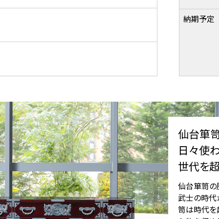
納期予定
仙台箪笥
日々使わ
世代を超
仙台箪笥の
武士の時代
笥は時代を