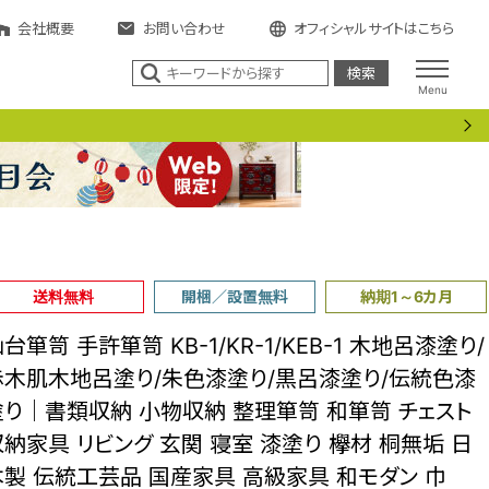
会社概要
お問い合わせ
オフィシャルサイトはこちら
Menu
送料無料
開梱／設置無料
納期1～6カ月
台箪笥 手許箪笥 KB-1/KR-1/KEB-1 木地呂漆塗り/
赤木肌木地呂塗り/朱色漆塗り/黒呂漆塗り/伝統色漆
塗り｜書類収納 小物収納 整理箪笥 和箪笥 チェスト
収納家具 リビング 玄関 寝室 漆塗り 欅材 桐無垢 日
本製 伝統工芸品 国産家具 高級家具 和モダン 巾