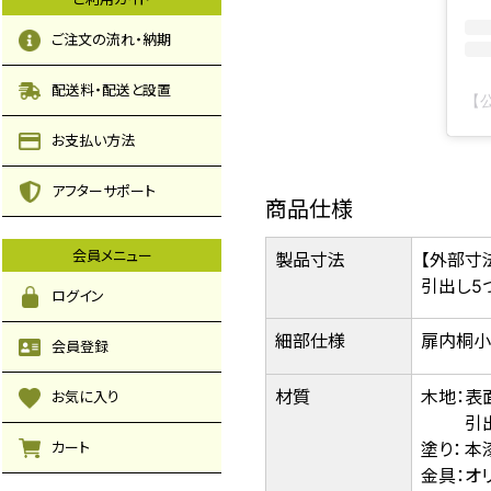
ご注文の流れ・納期
配送料・配送と設置
お支払い方法
アフターサポート
商品仕様
会員メニュー
製品寸法
【外部寸法
引出し5
ログイン
細部仕様
扉内桐小
会員登録
材質
木地：
表
お気に入り
引
塗り：
本
カート
金具：
オ