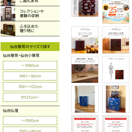
ご婚礼家具
コレクションや
書籍の収納
心を込めた
贈り物に
仙台箪笥のサイズで探す
仙台箪笥・仙台小箪笥
～巾60cm
巾61～90cm
巾91～120cm
巾121cm～
仙台仏壇
～巾60cm
巾61～90cm