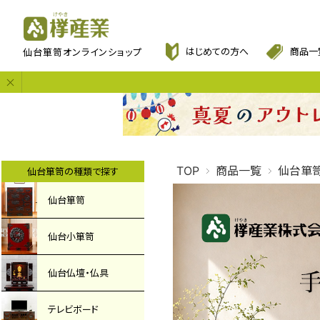
欅産業
はじめての方へ
商品一
仙台箪笥オンラインショップ
TOP
商品一覧
仙台箪
仙台箪笥の種類で探す
仙台箪笥
仙台小箪笥
仙台仏壇・仏具
テレビボード