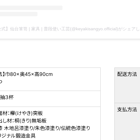
】巾80×奥45×高90cm
配送方法
つ
抽３杯
支払方法
面材：欅(けやき)突板
出し材：桐(きり)無垢板
漆 木地呂漆塗り/朱色漆塗り/伝統色漆塗り
リジナル鍛造金具