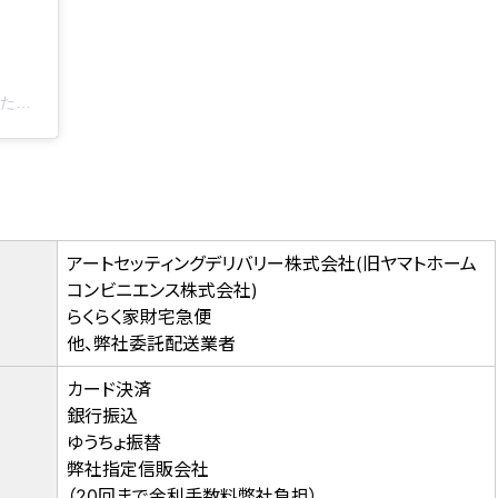
【公式】仙台箪笥 | 家具 | 普段使い工芸(@keyakisangyo.official)がシェアした投稿
アートセッティングデリバリー株式会社(旧ヤマトホーム
コンビニエンス株式会社)
らくらく家財宅急便
他、弊社委託配送業者
カード決済
銀行振込
ゆうちょ振替
弊社指定信販会社
（20回まで金利手数料弊社負担）