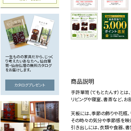
一生ものの家具だから、じっく
り考えたいあなたへ。仙台箪
笥・仙台仏壇の無料カタログ
をお届けします。
商品説明
カタログプレゼント
手許箪笥（てもとたんす）とは
リビングや寝室、書斎など、お
天板には、季節の飾りや花瓶、
その時々の気分や季節感を映し
引き出しには、衣類や食器、書