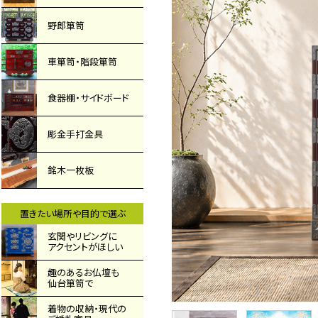
野郎箪笥
車箪笥・階段箪笥
食器棚・サイドボード
彫金手打金具
銘木一枚板
置きたい場所や目的で選ぶ
玄関やリビングに
アクセントがほしい
趣のあるお仏壇も
仙台箪笥で
着物の収納・現代の