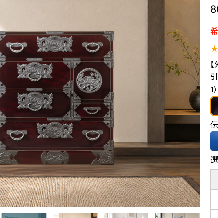
8
希
【
引
1
伝
選