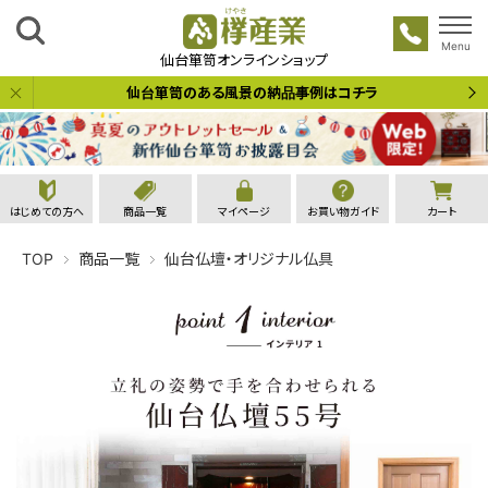
Menu
欅産業
仙台箪笥オンラインショップ
仙台箪笥のある風景の納品事例はコチラ
はじめての方へ
商品一覧
マイページ
お買い物ガイド
カート
TOP
商品一覧
仙台仏壇・オリジナル仏具