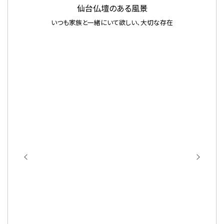
杢目の美しさを時とともに浮かび上がらせる漆の技。漆は英語で【ＪＡＰＡ
Ｎ】と呼ばれるほど、日本が世界に誇る塗装方法。
漆塗りについて
手打ち金具の風合いを再現した「オリジナル鍛造金具」も独自に開発。赤錆
の問題を克服するために材料自体を見直すなど革新的な挑戦でした。
金具について
仙台仏壇のある風景
いつも家族と一緒にいて欲しい、大切な存在