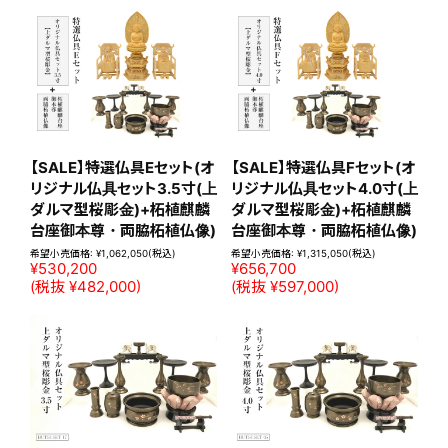
特選仏具Bセット(オリジナル
特選仏具Cセット(オリジナ
仏具セット3.5寸(上ダルマ
ル仏具セット4.0寸(上ダル
型桜彫金)+桧木御本尊・両
マ型桜彫金)+桧木御本尊・
脇掛軸)
両脇掛軸)
希望小売価格:
¥532,356
(税込)
希望小売価格:
¥575,916
(税込)
¥532,356
¥575,916
(税抜 ¥483,960)
(税抜 ¥523,560)