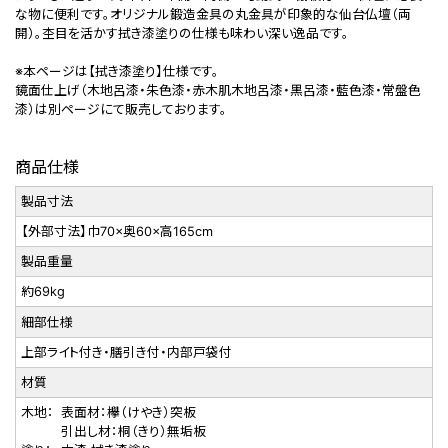
な物に便利です。オリジナル鍛造金具の丸金具が印象的な仙台仏壇（両
開）。杢目を活かす拭き漆塗りの仕様も味わい深い逸品です。
※本ページは【拭き漆塗り】仕様です。
鏡面仕上げ（木地呂漆・朱色漆・赤木肌木地呂漆・黒呂漆・藍色漆・常盤色
漆）は別ページにて販売しております。
商品仕様
製品寸法
【外部寸法】巾70×奥60×高165cm
製品重量
約69kg
細部仕様
上部ライト付き・膳引き付・内部戸袋付
材質
木地：
表面材：欅（けやき）突板
引出し材：桐（きり）無垢板