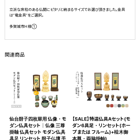
立派な床柱のある仏間にピタリと納まるサイズでお選び頂きました。金具
竜金
は”竜金具”をご選択。
笥の
多賀城市Ｈ様①
多賀