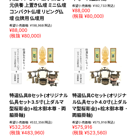
関連商品
仙台厨子四枚扉用 仏像・モ
【SALE】特選仏具Aセット(モ
ダン仏具セット｜仏像 三尊
ダン6具足・リンセット(ホー
掛軸 仏具セット モダン仏具
プ または フルーム)+桧木御
具足 リンセット 厨子仏壇 手
本尊・両脇掛軸)
元供養 上置き仏壇 ミニ仏壇
希望小売価格:
¥182,732
(税込)
¥88,000
コンパクト仏壇 リビング仏
(税抜 ¥80,000)
壇 位牌用 仏壇用
希望小売価格:
¥198,968
(税込)
¥88,000
(税抜 ¥80,000)