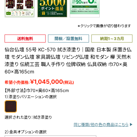
※クリックで画像が切り替わります
送料無料
開梱／設置無料
納期1～3カ月
仙台仏壇 55号 KC-570 拭き漆塗り｜国産 日本製 床置き仏
壇 モダン仏壇 家具調仏壇 リビング仏壇 和モダン 欅 天然木
漆塗り 伝統工芸 職人手作り 位牌収納 仏具収納 巾70×奥
60×高165cm
￥1,045,000
希望小売価格:
(税込)
【外部寸法】巾70×奥60×高165cm
1）漆塗りバリエーションの選択
選択された塗り：
拭き漆塗り
同じ種類/他の色の商品はこちら
2）金具オプションの選択