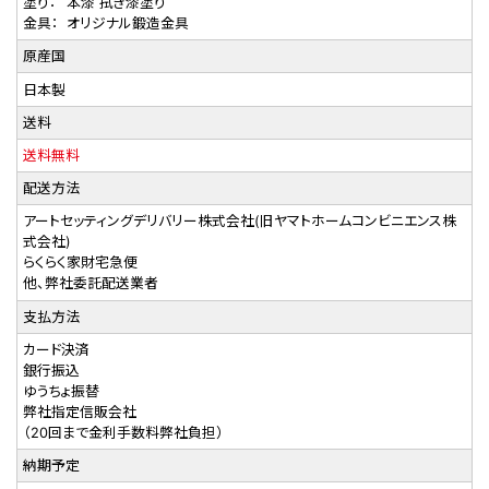
塗り：
本漆 拭き漆塗り
金具：
オリジナル鍛造金具
原産国
日本製
送料
送料無料
配送方法
アートセッティングデリバリー株式会社(旧ヤマトホームコンビニエンス株
式会社)
らくらく家財宅急便
他、弊社委託配送業者
支払方法
カード決済
銀行振込
ゆうちょ振替
弊社指定信販会社
（20回まで金利手数料弊社負担）
納期予定