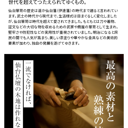
世代を超えてつたえられてゆくもの。
仙台箪笥の歴史は遥か仙台藩（伊達藩）の時代まで遡ると言われてい
ます。武士の時代から現代まで、生活様式は目まぐるしく変化しました
が、仙台箪笥は時代を超えて愛されてきました。もともとは刀や着物、
証文などの大切な物を収めるための武家や商屋の箪笥として生まれ、
堅牢さや防犯性などの実用性が重視されていました。明治になると庶
民の間でも人気が高まり、美しい漆塗りや華やかな金具などの美術的
要素が加わり、独自の発展を遂げてゆきます。