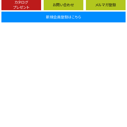
カタログ
お問い合わせ
メルマガ登録
プレゼント
ページTOP
新規会員登録はこちら
ご利用ガイド
ご注文の流れ・納期
配送料・配送と設置
お支払い方法
アフターサポート
会員メニュー
ログイン
会員登録
お気に入り
カート
お問い合わせ・ご相談
商品に関するお問い合わせは、下記へご連絡下さい。
メールでお問い合わせ