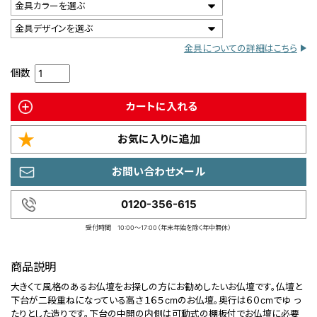
金具カラーを選ぶ
金具デザインを選ぶ
金具についての詳細はこちら
個数
カートに入れる
お気に入りに追加
お問い合わせメール
0120-356-615
受付時間 10:00～17:00（年末年始を除く年中無休）
商品説明
大きくて風格のあるお仏壇をお探しの方にお勧めしたいお仏壇です。仏壇と
下台が二段重ねになっている高さ１６５cmのお仏壇。奥行は６０cmでゆ っ
たりとした造りです。下台の中開の内側は可動式の棚板付でお仏壇に必要