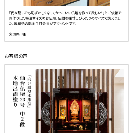
「代々繋いでも恥ずかしくない、かっこいい仏壇を作って欲しい！」とご依頼で
彫金
お作りした特注サイズのお仏壇。仏間を採寸しぴったりのサイズで誂えまし
最も
た。鳳凰柄の彫金手打金具がアクセントです。
岩手
宮城県Ｔ様
お客様の声