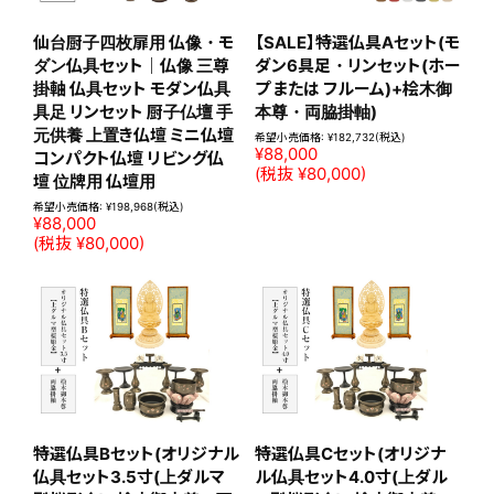
仙台厨子四枚扉用 仏像・モ
【SALE】特選仏具Aセット(モ
ダン仏具セット｜仏像 三尊
ダン6具足・リンセット(ホー
掛軸 仏具セット モダン仏具
プ または フルーム)+桧木御
具足 リンセット 厨子仏壇 手
本尊・両脇掛軸)
元供養 上置き仏壇 ミニ仏壇
希望小売価格:
¥182,732
(税込)
¥88,000
コンパクト仏壇 リビング仏
(税抜 ¥80,000)
壇 位牌用 仏壇用
希望小売価格:
¥198,968
(税込)
¥88,000
(税抜 ¥80,000)
特選仏具Bセット(オリジナル
特選仏具Cセット(オリジナ
仏具セット3.5寸(上ダルマ
ル仏具セット4.0寸(上ダル