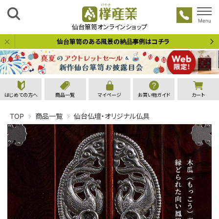
Menu
欅産業
仙台箪笥オンラインショップ
仙台箪笥のある風景の納品事例はコチラ
はじめての方へ
商品一覧
マイページ
お買い物ガイド
カート
TOP
商品一覧
仙台仏壇・オリジナル仏具