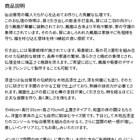
商品説明
仙台箪笥の職人たちが心を込めてお作りした秀麗な仏壇です。
このお仏壇の特徴は、扉と引き出しの彫金手打金具。扉には二羽の向かい
合う鳳凰が華麗に装飾されており、鳳凰は古来より平和や繁栄、家の守護の
象徴とされています。そのため、扉にあしらわれた鳳凰は家族やご先祖様を
守り、福を呼び込む意味を持つ縁起の良い意匠です。
引き出しには菊菱紋様が施されています。菊菱紋は、菊の花と菱形を組み合
わせた伝統的な紋様で、長寿や家運の繁栄、清らかさと格式の象徴とされ、
仏壇全体に端正さと格調を添えます。ご希望に応じて、鳳凰や菊菱のデザイ
ンをアレンジして製作することも可能です。
漆塗りは仙台箪笥の伝統的な木地呂漆仕上げ。漆を何層にも塗り、そのた
びに研ぎだす手間のかかる工程で仕上げており、熟練の技術力が必要とさ
れます。鏡面仕上げの底に沈む欅の杢目が美しく引き立ち、時を経るほどに
丈夫な皮膜を作り、長く美しさを保ちます。
巾46cm・奥行35cm・高さ70cmの上置きタイプで、和室の床の間はもちろ
ん、洋室の家具の上にも自然に馴染むサイズ感です。下台として木地呂漆塗
りのコンソールや仙台箪笥を組み合わせると、さらに空間の統一感が増し、
美しいインテリアとしてもお楽しみいただけます。
インテリア空間の中で暮らしに寄り添い、大切な方やご先祖様をしのぶにふ