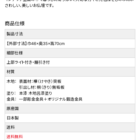
さわしい、美しいお仏壇です。
商品仕様
製品寸法
【外部寸法】巾46×奥35×高70cm
細部仕様
上部ライト付き・膳引き付
材質
木地：
表面材：欅（けやき）突板
引出し材：桐（きり）無垢板
塗り：
本漆 木地呂漆塗り
金具：
一部彫金金具＋オリジナル鍛造金具
原産国
日本製
送料
送料無料