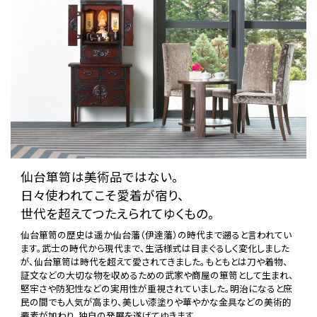
仙台箪笥は美術品ではない。
日々使われてこそ愛着が宿り、
世代を超えてつたえられてゆくもの。
仙台箪笥の歴史は遥か仙台藩（伊達藩）の時代まで遡ると言われてい
ます。武士の時代から現代まで、生活様式は目まぐるしく変化しました
が、仙台箪笥は時代を超えて愛されてきました。もともとは刀や着物、
証文などの大切な物を収めるための武家や商屋の箪笥として生まれ、
堅牢さや防犯性などの実用性が重視されていました。明治になると庶
民の間でも人気が高まり、美しい漆塗りや華やかな金具などの美術的
要素が加わり、独自の発展を遂げてゆきます。