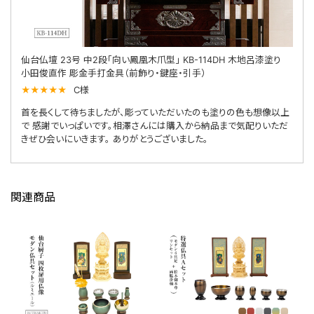
仙台仏壇 23号 中2段「向い鳳凰木爪型」 KB-114DH 木地呂漆塗り
小田俊直作 彫金手打金具（前飾り・鍵座・引手）
★
★
★
★
★
C様
首を長くして待ちましたが、彫っていただいたのも塗りの色も想像以上
で 感謝でいっぱいです。相澤さんには購入から納品まで気配りいただ
きぜひ会いにいきます。 ありがとうございました。
関連商品