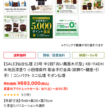
※クリックで画像が切り替わります
送料無料
開梱／設置無料
納期1～5ヶ月
【SALE】
仙台仏壇 23号 中2段「向い鳳凰木爪型」 KB-114DH
木地呂漆塗り 小田俊直作 彫金手打金具（前飾り・鍵座・引
手）｜コンパクト ミニ仏壇 モダン仏壇
￥693,000
特別価格:
(税込)
真夏のアウトレットセール： 8/1（土）～8/31（月）
★
★
★
★
★
5（1件）
【外部寸法】巾46×奥35×高70cm
1）漆塗りバリエーションの選択