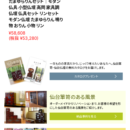
たまゆらりんセット｜モダン
仏具 小型仏壇 高岡 家具調
仏壇 仏具セット リンセット
モダン仏壇 たまゆらりん 鳴り
物 おりん 小物 リン
¥58,608
(税抜 ¥53,280)
一生ものの家具だから、じっくり考えたいあなたへ。仙台箪
笥・仙台仏壇の無料カタログをお届けします。
カタログプレゼント
仙台箪笥のある風景
オーダーメイドからリノベーションまで、お客様の希望を形
にした仙台箪笥のある風景をご紹介します。
納品事例を見る